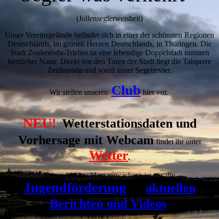
(Jollenseglerweisheit)
Unser Vereinsgelände befindet sich in einer der schönsten Regionen
Deutschlands, im grünen Herzen Deutschlands, in Thüringen. Die
Stadt Zeulenroda-Triebes ist eine lebendige Doppelstadt inmitten
herrlicher Natur. Direkt vor den Toren der Stadt liegt die Talsperre
Zeulenroda und somit unser Segelrevier.
Club
Wir stellen unseren
hier vor.
NEU!
Wetterstationsdaten und
Vorhersage mit Webcam
findet ihr unter
Wetter
.
Besonders ans Herz gewachsen ist uns die
Jugendförderung
aktuellen
mit
Berichten und Videos
.