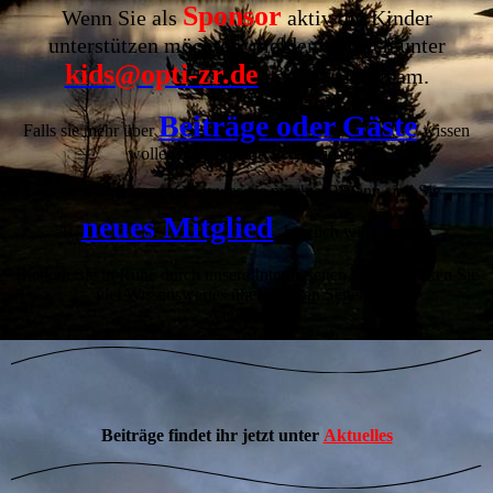
Sponsor
Wenn Sie als
aktiv die Kinder
unterstützen möchten, melden Sie sich unter
kids@opti-zr.de
beim Trainerteam.
Beiträge oder Gäste
Falls sie mehr über
wissen
wollen, sind sie dort genau richtig.
Sie wissen ganz genau was sie möchten? Dann sind Sie
neues Mitglied
als
herzlich willkommen.
Blättern Sie in Ruhe durch unsere Internetseiten und entdecken Sie
viel Wissenswertes über unseren Segelclub.
Viel Spaß.
Beiträge findet ihr jetzt unter
Aktuelles