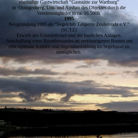
ehemalige Gastwirtschaft "Gaststätte zur Wartburg"
in Quingenberg. Um- und Ausbau des Objektes durch die
Vereinsmitglieder in ca. 16.500h.
1995
Neugründung 1995 als "Segelclub Talsperre Zeulenroda e.V."
(SCTZ)
Erwerb des Grundstückes und der baulichen Anlagen.
Anschaffung eines Bootsbestandes an vereinseigenen Booten um
eine optimale Kinder- und Jugendausbildung im Segelsport zu
ermöglichen.