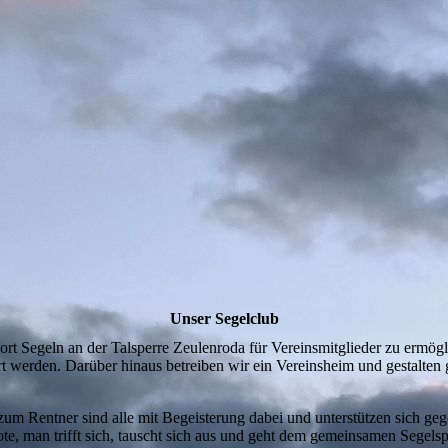
Unser Segelclub
sport Segeln an der Talsperre Zeulenroda für Vereinsmitglieder zu ermög
rt werden. Darüber hinaus betreiben wir ein Vereinsheim und gestalten
zum Rentner sind alle mit Begeisterung dabei und unterstützen sich geg
te, man trifft sich, tauscht sich aus und geht dem gemeinsamen Segelsp