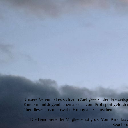
Unsere Verein hat es sich zum Ziel gesetzt, den Freizeit
Kindern und Jugendlichen abseits vom Profisport geförde
über dieses anspruchsvolle Hobby auszutauschen.
Die Bandbreite der Mitglieder ist groß. Vom Kind bis 
Segelboo