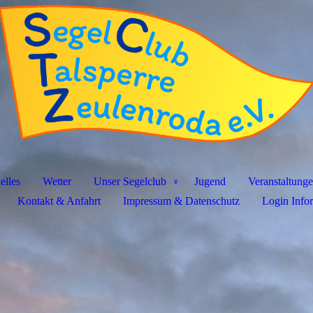
elles
Wetter
Unser Segelclub
Jugend
Veranstaltung
Kontakt & Anfahrt
Impressum & Datenschutz
Login Info